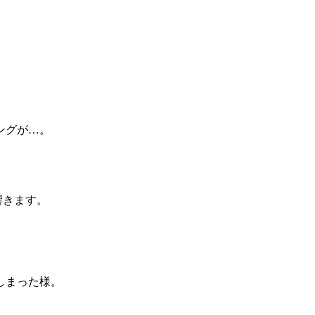
ングが…。
響きます。
しまった様。