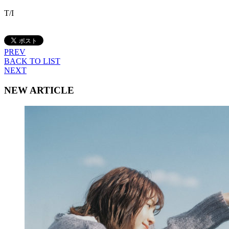
T/I
PREV
BACK TO LIST
NEXT
NEW ARTICLE